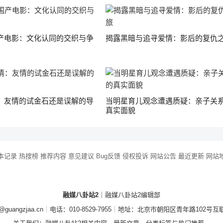
产电影：文化认同的交织与争
揭露黑暗与追寻爱情：影后的复仇
：友情的试金石还是误解的导
当明星育儿观念遭遇质疑：亲子关
真实面貌
本记录
热搜榜
推荐内容
意见建议
Bug反馈
侵权投诉
网站公告
最近更新
网站
融媒八卦站2
｜融媒八卦站2编辑部
guangzjaa.cn
｜
电话：010-8529-7955
｜
地址：北京市朝阳区青年路102号互