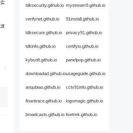
真实
tdksecurity.github.io
mystream9.github.io
verifynet.github.io
91install.github.io
风波
tdksecure.github.io
privacy91.github.io
tdkinfo.github.io
certifyio.github.io
kybsoft.github.io
panelpop.github.io
downloadad.github.io
usageguide.github.io
anqubiao.github.io
cctv91info.github.io
finantrace.github.io
logomagic.github.io
broadcastx.github.io
livetrek.github.io