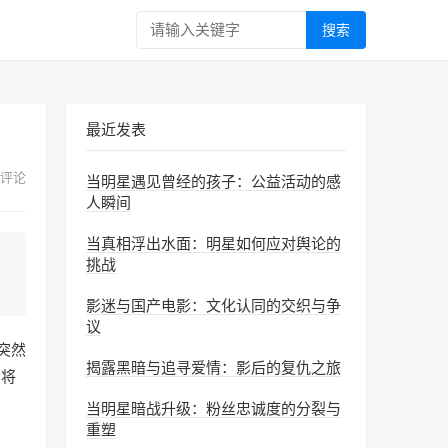
搜索
最近发表
 评论
当明星遇见曾经的孩子：公益活动的感
人瞬间
当真相浮出水面：明星如何应对舆论的
挑战
影迷与国产电影：文化认同的交织与争
议
突然
揭露黑暗与追寻爱情：影后的复仇之旅
息将
当明星暗战升级：粉丝忠诚度的分裂与
重塑