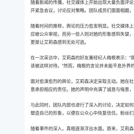
随着新闻的传播，社交媒体上开始出现大量负面评论
开紧急会议，讨论应对策略。团队成员们面面相觑，
随着时间的推移，舆论的压力愈发明显。社交媒体上
应被公众审视，而另一些人则对她的形象感到失望，
更是让艾莉森感到无处可逃。
在一次采访中，艾莉森的好友兼经纪人梅根表示：“
该被这样对待。”然而，梅根的言论并未能平息外界
面对愈演愈烈的舆论，艾莉森决定采取主动。她在社
意承担相应的责任。她的声明中充满了诚恳与悔意，
与此同时，团队内部也进行了深入的讨论，决定如何
塑造自己的形象，以便在公众心中恢复信任。粉丝们
随着事件的深入，真相逐渐浮出水面。原来，艾莉森