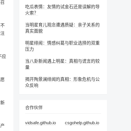
速召
吃瓜表情：友情的试金石还是误解的导
火索？
当明星育儿观念遭遇质疑：亲子关系的
活不
真实面貌
关注
明星绯闻：情感纠葛与职业选择的双重
压力
不应
当八卦新闻遇上明星：真相与谎言的较
量
揭开陶景澜绯闻的真相：形象危机与公
己愿
众反响
重新
合作伙伴
。
vidsafe.github.io
csgohelp.github.io
而产