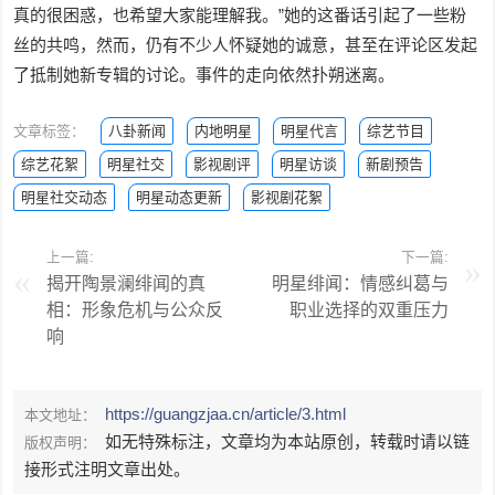
真的很困惑，也希望大家能理解我。”她的这番话引起了一些粉
丝的共鸣，然而，仍有不少人怀疑她的诚意，甚至在评论区发起
了抵制她新专辑的讨论。事件的走向依然扑朔迷离。
文章标签：
八卦新闻
内地明星
明星代言
综艺节目
综艺花絮
明星社交
影视剧评
明星访谈
新剧预告
明星社交动态
明星动态更新
影视剧花絮
上一篇:
下一篇:
揭开陶景澜绯闻的真
明星绯闻：情感纠葛与
相：形象危机与公众反
职业选择的双重压力
响
https://guangzjaa.cn/article/3.html
本文地址：
如无特殊标注，文章均为本站原创，转载时请以链
版权声明：
接形式注明文章出处。