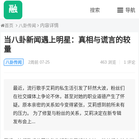
融媒八卦站2
搜索
导航
内容详情
八卦传闻
首页
当八卦新闻遇上明星：真相与谎言的较
量
八卦传闻
2周前 07-25
463
浏览
1 评论
最近，流行歌手艾莉的私生活引发了轩然大波，粉丝们
在社交媒体上争论不休，甚至对她的职业道德产生了怀
疑。原本亲密的关系如今变得紧张，艾莉感到前所未有
的压力。 为了修复与粉丝的关系，艾莉决定在新专辑
发布会上...