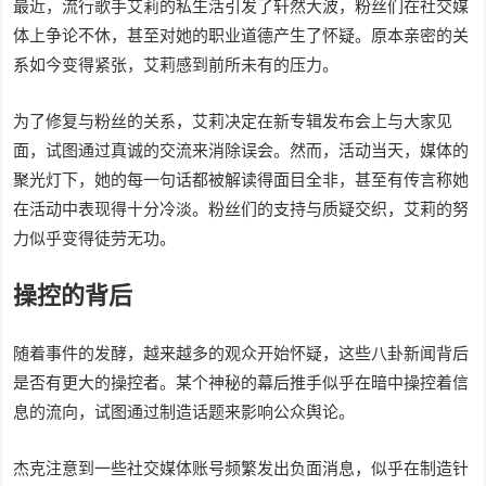
最近，流行歌手艾莉的私生活引发了轩然大波，粉丝们在社交媒
体上争论不休，甚至对她的职业道德产生了怀疑。原本亲密的关
系如今变得紧张，艾莉感到前所未有的压力。
为了修复与粉丝的关系，艾莉决定在新专辑发布会上与大家见
面，试图通过真诚的交流来消除误会。然而，活动当天，媒体的
聚光灯下，她的每一句话都被解读得面目全非，甚至有传言称她
在活动中表现得十分冷淡。粉丝们的支持与质疑交织，艾莉的努
力似乎变得徒劳无功。
操控的背后
随着事件的发酵，越来越多的观众开始怀疑，这些八卦新闻背后
是否有更大的操控者。某个神秘的幕后推手似乎在暗中操控着信
息的流向，试图通过制造话题来影响公众舆论。
杰克注意到一些社交媒体账号频繁发出负面消息，似乎在制造针