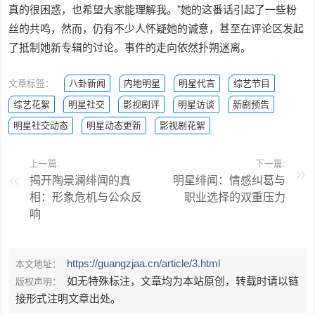
真的很困惑，也希望大家能理解我。”她的这番话引起了一些粉
丝的共鸣，然而，仍有不少人怀疑她的诚意，甚至在评论区发起
了抵制她新专辑的讨论。事件的走向依然扑朔迷离。
文章标签：
八卦新闻
内地明星
明星代言
综艺节目
综艺花絮
明星社交
影视剧评
明星访谈
新剧预告
明星社交动态
明星动态更新
影视剧花絮
上一篇:
下一篇:
揭开陶景澜绯闻的真
明星绯闻：情感纠葛与
相：形象危机与公众反
职业选择的双重压力
响
https://guangzjaa.cn/article/3.html
本文地址：
如无特殊标注，文章均为本站原创，转载时请以链
版权声明：
接形式注明文章出处。