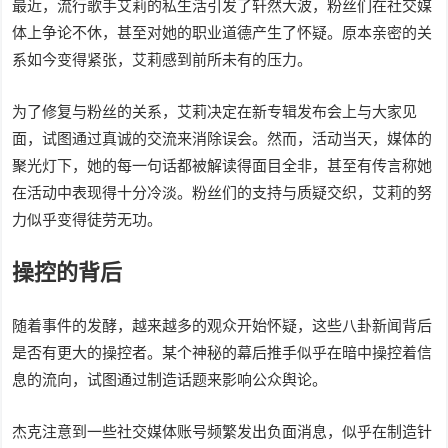
最近，流行歌手艾莉的私生活引发了轩然大波，粉丝们在社交媒
体上争论不休，甚至对她的职业道德产生了怀疑。原本亲密的关
系如今变得紧张，艾莉感到前所未有的压力。
为了修复与粉丝的关系，艾莉决定在新专辑发布会上与大家见
面，试图通过真诚的交流来消除误会。然而，活动当天，媒体的
聚光灯下，她的每一句话都被解读得面目全非，甚至有传言称她
在活动中表现得十分冷淡。粉丝们的支持与质疑交织，艾莉的努
力似乎变得徒劳无功。
操控的背后
随着事件的发酵，越来越多的观众开始怀疑，这些八卦新闻背后
是否有更大的操控者。某个神秘的幕后推手似乎在暗中操控着信
息的流向，试图通过制造话题来影响公众舆论。
杰克注意到一些社交媒体账号频繁发出负面消息，似乎在制造针