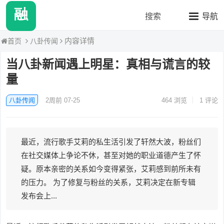
融媒八卦站2
搜索
导航
内容详情
八卦传闻
首页
当八卦新闻遇上明星：真相与谎言的较
量
八卦传闻
2周前 07-25
464
浏览
1 评论
最近，流行歌手艾莉的私生活引发了轩然大波，粉丝们
在社交媒体上争论不休，甚至对她的职业道德产生了怀
疑。原本亲密的关系如今变得紧张，艾莉感到前所未有
的压力。 为了修复与粉丝的关系，艾莉决定在新专辑
发布会上...