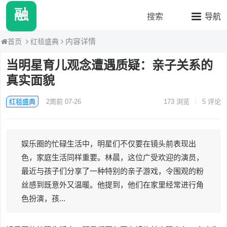
融媒八卦站2
搜索
导航
内容详情
红毯盛典
首页
当明星育儿观念遭遇质疑：亲子关系的
真实面貌
红毯盛典
2周前 07-26
173
浏览
5 评论
娱乐圈的忙碌生活中，明星们不仅要在镜头前表现出
色，家庭生活同样重要。林晨，这位广受欢迎的演员，
最近与孩子们分享了一种特别的亲子游戏，令围观的粉
丝感到既意外又温暖。他提到，他们在家里经常进行角
色扮演，孩...