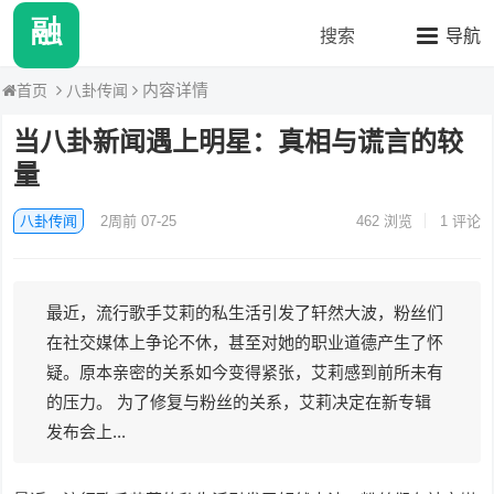
融媒八卦站2
搜索
导航
内容详情
八卦传闻
首页
当八卦新闻遇上明星：真相与谎言的较
量
八卦传闻
2周前 07-25
462
浏览
1 评论
最近，流行歌手艾莉的私生活引发了轩然大波，粉丝们
在社交媒体上争论不休，甚至对她的职业道德产生了怀
疑。原本亲密的关系如今变得紧张，艾莉感到前所未有
的压力。 为了修复与粉丝的关系，艾莉决定在新专辑
发布会上...