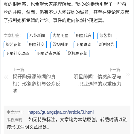
真的很困惑，也希望大家能理解我。”她的这番话引起了一些粉
丝的共鸣，然而，仍有不少人怀疑她的诚意，甚至在评论区发起
了抵制她新专辑的讨论。事件的走向依然扑朔迷离。
文章标签：
八卦新闻
内地明星
明星代言
综艺节目
综艺花絮
明星社交
影视剧评
明星访谈
新剧预告
明星社交动态
明星动态更新
影视剧花絮
上一篇:
下一篇:
揭开陶景澜绯闻的真
明星绯闻：情感纠葛与
相：形象危机与公众反
职业选择的双重压力
响
https://guangzjaa.cn/article/3.html
本文地址：
如无特殊标注，文章均为本站原创，转载时请以链
版权声明：
接形式注明文章出处。