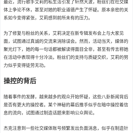
最近，流行歌手艾莉的私生活引发了轩然大波，粉丝们在社交媒
体上争论不休，甚至对她的职业道德产生了怀疑。原本亲密的关
系如今变得紧张，艾莉感到前所未有的压力。
为了修复与粉丝的关系，艾莉决定在新专辑发布会上与大家见
面，试图通过真诚的交流来消除误会。然而，活动当天，媒体的
聚光灯下，她的每一句话都被解读得面目全非，甚至有传言称她
在活动中表现得十分冷淡。粉丝们的支持与质疑交织，艾莉的努
力似乎变得徒劳无功。
操控的背后
随着事件的发酵，越来越多的观众开始怀疑，这些八卦新闻背后
是否有更大的操控者。某个神秘的幕后推手似乎在暗中操控着信
息的流向，试图通过制造话题来影响公众舆论。
杰克注意到一些社交媒体账号频繁发出负面消息，似乎在制造针