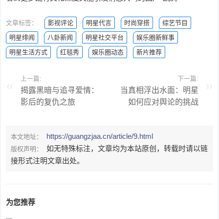
文章标签：
影视评论
明星代言
时尚穿搭
综艺节目
明星绯闻
八卦新闻
明星社交平台
娱乐圈新鲜事
明星生活方式
红毯秀
娱乐圈动态
新片推荐
上一篇:
下一篇:
揭露黑暗与追寻爱情：
当真相浮出水面：明星
影后的复仇之旅
如何应对舆论的挑战
https://guangzjaa.cn/article/9.html
本文地址：
如无特殊标注，文章均为本站原创，转载时请以链
版权声明：
接形式注明文章出处。
为您推荐