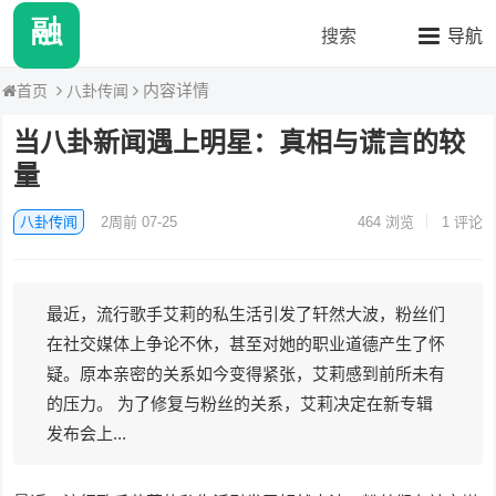
融媒八卦站2
搜索
导航
内容详情
八卦传闻
首页
当八卦新闻遇上明星：真相与谎言的较
量
八卦传闻
2周前 07-25
464
浏览
1 评论
最近，流行歌手艾莉的私生活引发了轩然大波，粉丝们
在社交媒体上争论不休，甚至对她的职业道德产生了怀
疑。原本亲密的关系如今变得紧张，艾莉感到前所未有
的压力。 为了修复与粉丝的关系，艾莉决定在新专辑
发布会上...