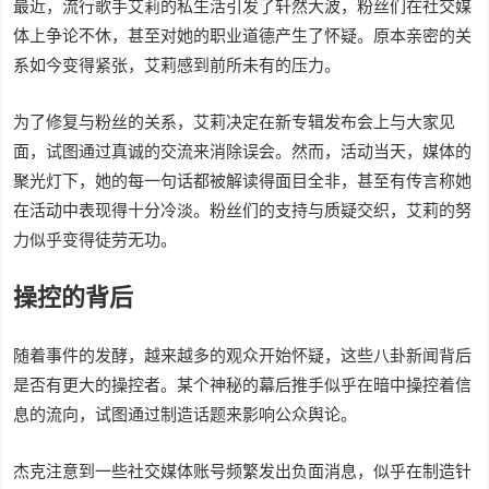
最近，流行歌手艾莉的私生活引发了轩然大波，粉丝们在社交媒
体上争论不休，甚至对她的职业道德产生了怀疑。原本亲密的关
系如今变得紧张，艾莉感到前所未有的压力。
为了修复与粉丝的关系，艾莉决定在新专辑发布会上与大家见
面，试图通过真诚的交流来消除误会。然而，活动当天，媒体的
聚光灯下，她的每一句话都被解读得面目全非，甚至有传言称她
在活动中表现得十分冷淡。粉丝们的支持与质疑交织，艾莉的努
力似乎变得徒劳无功。
操控的背后
随着事件的发酵，越来越多的观众开始怀疑，这些八卦新闻背后
是否有更大的操控者。某个神秘的幕后推手似乎在暗中操控着信
息的流向，试图通过制造话题来影响公众舆论。
杰克注意到一些社交媒体账号频繁发出负面消息，似乎在制造针