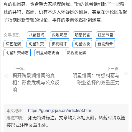
真的很困惑，也希望大家能理解我。”她的这番话引起了一些粉
丝的共鸣，然而，仍有不少人怀疑她的诚意，甚至在评论区发起
了抵制她新专辑的讨论。事件的走向依然扑朔迷离。
文章标签：
八卦新闻
内地明星
明星代言
综艺节目
综艺花絮
明星社交
影视剧评
明星访谈
新剧预告
明星社交动态
明星动态更新
影视剧花絮
上一篇:
下一篇:
揭开陶景澜绯闻的真
明星绯闻：情感纠葛与
相：形象危机与公众反
职业选择的双重压力
响
https://guangzjaa.cn/article/3.html
本文地址：
如无特殊标注，文章均为本站原创，转载时请以链
版权声明：
接形式注明文章出处。