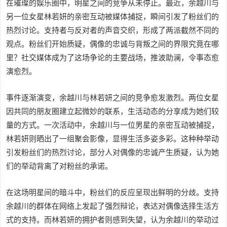
在璀璨的娱乐圈中，明星之间的竞争从未停止。最近，余越川与
另一位女星林若妍的亲密互动被媒体捕捉，瞬间引发了粉丝们的
热烈讨论。支持者与反对者的声音交织，形成了两派截然不同的
观点。粉丝们开始质疑，偶像的忠诚与背叛之间的界限究竟在哪
里？社交媒体成为了这场争论的主要战场，推波助澜，令事态愈
演愈烈。
事件逐渐演变，余越川与林若妍之间的竞争愈发激烈。两位女星
因共同的朋友圈建立起微妙的联系，生活动态的分享成为她们较
量的方式。一次活动中，余越川与一位男星的亲密互动被捕捉，
林若妍则晒出了一组聚会影像，显得生活多姿多彩。这种种举动
引发粉丝们的热烈讨论，部分人对偶像的忠诚产生质疑，认为她
们的举动背离了对粉丝的承诺。
在这场明星间的暗斗中，粉丝们的反应呈现出鲜明的分歧。支持
余越川的群体在网络上发起了强烈辩论，表达对偶像选择生活方
式的支持。而林若妍的拥护者则感到失望，认为余越川的举动过