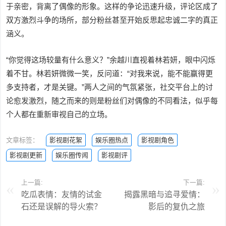
于亲密，背离了偶像的形象。这样的争论迅速升级，评论区成了
双方激烈斗争的场所，部分粉丝甚至开始反思起忠诚二字的真正
涵义。
“你觉得这场较量有什么意义？”余越川直视着林若妍，眼中闪烁
着不甘。林若妍微微一笑，反问道：“对我来说，能不能赢得更
多支持者，才是关键。”两人之间的气氛紧张，社交平台上的讨
论愈发激烈，随之而来的则是粉丝们对偶像的不同看法，似乎每
个人都在重新审视自己的立场。
文章标签：
影视剧花絮
娱乐圈热点
影视剧角色
影视剧更新
娱乐圈传闻
影视剧评
上一篇:
下一篇:
吃瓜表情：友情的试金
揭露黑暗与追寻爱情：
石还是误解的导火索？
影后的复仇之旅