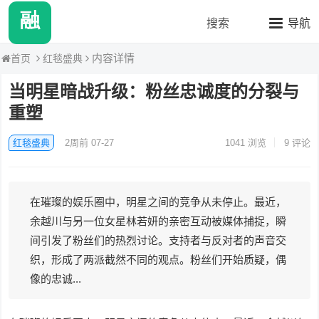
融媒八卦站2
搜索
导航
内容详情
红毯盛典
首页
当明星暗战升级：粉丝忠诚度的分裂与
重塑
红毯盛典
2周前 07-27
1041
浏览
9 评论
在璀璨的娱乐圈中，明星之间的竞争从未停止。最近，
余越川与另一位女星林若妍的亲密互动被媒体捕捉，瞬
间引发了粉丝们的热烈讨论。支持者与反对者的声音交
织，形成了两派截然不同的观点。粉丝们开始质疑，偶
像的忠诚...