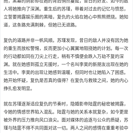
而，黑幕的阴影却在她的背后悄然蔓延，昔日的好友、如今的敌
人将她推向了深渊。重生后的苏瑾，带着对过去的记忆与愤怒，
立誓要揭露娱乐圈的黑暗，复仇的火焰在她心中熊熊燃烧。她知
道，这条路充满荆棘，但她已无退路。
复仇的道路并非一帆风顺。苏瑾发现，昔日的敌人并没有因为她
的重生而放松警惕，反而更加小心翼翼地阻挠她的计划。每一次
的行动都如同在刀尖上行走，稍有不慎便会跌入万劫不复的深
渊。就在她感到孤立无援时，一个名叫李昊的新朋友出现在她的
生活中。李昊的出现让她感到温暖，但同时也让她陷入了困惑。
她开始怀疑，复仇是否真的值得？在复仇与救赎之间，她的内心
挣扎愈发明显。
就在苏瑾逐渐适应复仇的节奏时，隐婚影帝陆霆的秘密被揭露，
令她的情感世界陷入混乱。陆霆与她的关系本就复杂，如今更是
被外界的压力推向风口浪尖。面对媒体的追逐与公众的质疑，苏
瑾与陆霆不得不共同面对这一切。两人之间的感情在重重考验中