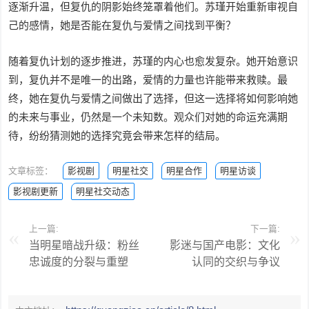
逐渐升温，但复仇的阴影始终笼罩着他们。苏瑾开始重新审视自
己的感情，她是否能在复仇与爱情之间找到平衡？
随着复仇计划的逐步推进，苏瑾的内心也愈发复杂。她开始意识
到，复仇并不是唯一的出路，爱情的力量也许能带来救赎。最
终，她在复仇与爱情之间做出了选择，但这一选择将如何影响她
的未来与事业，仍然是一个未知数。观众们对她的命运充满期
待，纷纷猜测她的选择究竟会带来怎样的结局。
文章标签：
影视剧
明星社交
明星合作
明星访谈
影视剧更新
明星社交动态
上一篇:
下一篇:
当明星暗战升级：粉丝
影迷与国产电影：文化
忠诚度的分裂与重塑
认同的交织与争议