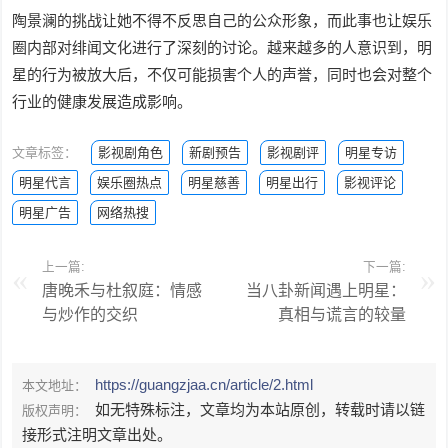
陶景澜的挑战让她不得不反思自己的公众形象，而此事也让娱乐
圈内部对绯闻文化进行了深刻的讨论。越来越多的人意识到，明
星的行为被放大后，不仅可能损害个人的声誉，同时也会对整个
行业的健康发展造成影响。
文章标签：
影视剧角色
新剧预告
影视剧评
明星专访
明星代言
娱乐圈热点
明星慈善
明星出行
影视评论
明星广告
网络热搜
上一篇:
下一篇:
唐晚禾与杜叙庭：情感
当八卦新闻遇上明星：
与炒作的交织
真相与谎言的较量
https://guangzjaa.cn/article/2.html
本文地址：
如无特殊标注，文章均为本站原创，转载时请以链
版权声明：
接形式注明文章出处。