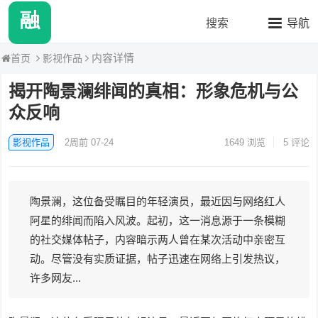
融媒八卦站2
搜索
导航
内容详情
影视作品
首页
揭开陶景澜绯闻的真相：形象危机与公
众反响
影视作品
2周前 07-24
1649
浏览
5 评论
陶景澜，这位备受瞩目的年轻演员，最近因与网络红人
阿星的绯闻而陷入风波。起初，这一消息源于一条模糊
的社交媒体帖子，内容暗示两人曾在某次活动中亲密互
动。尽管没有实质证据，帖子迅速在网络上引发热议，
许多网友...